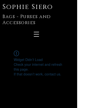
Sophie Siero
Bags - Purses and
Accessories
Widget Didn’t Load
Check your internet and refresh
this page.
If that doesn’t work, contact us.