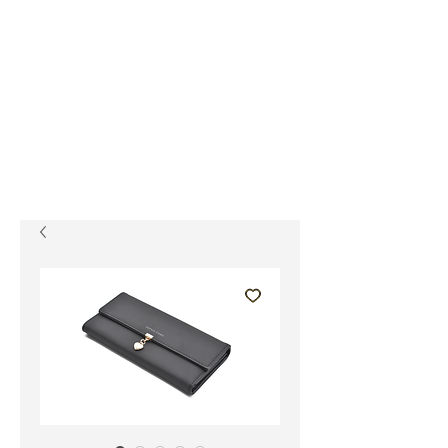
Sophie Siero
Bags - Purses and
Accessories